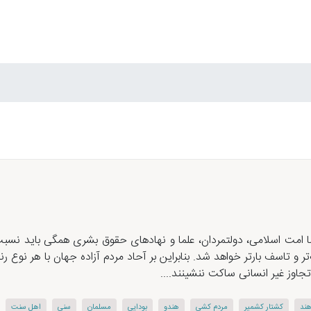
 امت اسلامی، دولتمردان، علما و نهاد‌های حقوق بشری همگی باید نس
‌تر و تاسف بارتر خواهد شد. بنابراین بر آحاد مردم آزاده جهان با هر ن
 تجاوز غیر انسانی ساکت ننشینند....
ند
كشتار كشمیر
مردم كشی
هندو
بودایی
مسلمان
سنی
اهل سنت