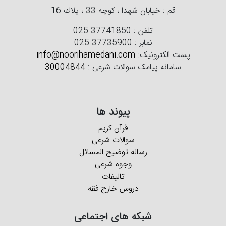
قم : خیابان شهدا ، كوچه 33 ، پلاك 16
تلفن :
025 37741850
نمابر :
025 37735900
پست الکترونیک:
info@noorihamedani.com
سامانه پیامک سوالات شرعی :
30004844
پیوند ها
قرآن کریم
سوالات شرعی
رساله توضیح المسائل
وجوه شرعی
تالیفات
دروس خارج فقه
شبکه های اجتماعی