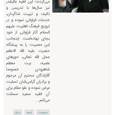
می‌گردند؛ این فقیه عالیقدر
نیز سال‌ها با تدریس و
تالیف و تربیت شاگردان،
خدمات فراوانی نموده و در
ترویج فرهنگ اهلبیت علیهم
السلام آثار فراوانی از خود
بجای نهاده‌است. اینجانب
این مصیبت را به پیشگاه
حضرت بقیه الله الاعظم
عجل الله تعالی، حوزهای
علمیه، بیت معظم
شاهرودی خصوصا
آقازادگان محترم آن مرحوم
و برادران گرامی‌شان تسلیت
عرض نموده و علو مقام برای
آن فقید سعید مسئلت
می‌كنم....
مرجعیت
شیعه
عراق