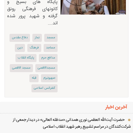
پایگاه های بسیج و
کانونهای فرهنگی رونق
گرفته و شهید پرور شده
اند....
مسجد
نماز
دفاع مقدس
مساجد
فرهنگ
دین
مدافع حرم
پایگاه انقلاب
مسجدالاقصی
مسجد الاقصی
صهیونیزم
قبله
کنفرانس اسلامی
آخرین اخبار
حضرت آیت‌الله العظمی نوری همدانی «مدظله العالی» در دیدار جمعی از
کت‌کنندگان در مراسم تشییع رهبر شهید انقلاب اسلامی