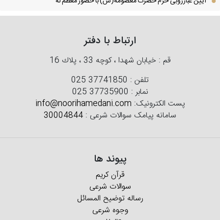
آیین غبارروبی حرم حضرت معصومه(س) با حضور معظم له
ارتباط با دفتر
قم : خیابان شهدا ، كوچه 33 ، پلاك 16
تلفن :
025 37741850
نمابر :
025 37735900
پست الکترونیک:
info@noorihamedani.com
سامانه پیامک سوالات شرعی :
30004844
پیوند ها
قرآن کریم
سوالات شرعی
رساله توضیح المسائل
وجوه شرعی