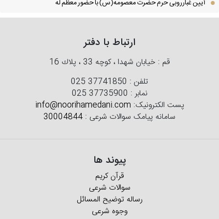
آیین غبارروبی حرم حضرت معصومه(س) با حضور معظم له
ارتباط با دفتر
قم : خیابان شهدا ، كوچه 33 ، پلاك 16
تلفن :
025 37741850
نمابر :
025 37735900
پست الکترونیک:
info@noorihamedani.com
سامانه پیامک سوالات شرعی :
30004844
پیوند ها
قرآن کریم
سوالات شرعی
رساله توضیح المسائل
وجوه شرعی