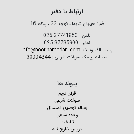
ارتباط با دفتر
قم : خیابان شهدا ، كوچه 33 ، پلاك 16
تلفن :
025 37741850
نمابر :
025 37735900
پست الکترونیک:
info@noorihamedani.com
سامانه پیامک سوالات شرعی :
30004844
پیوند ها
قرآن کریم
سوالات شرعی
رساله توضیح المسائل
وجوه شرعی
تالیفات
دروس خارج فقه