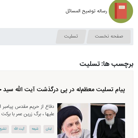
رساله توضیح المسائل
صفحه نخست
تسلیت
برچسب ها: تسلیت
پیام تسلیت معظم‌له در پی درگذشت آیت الله سید جع
دفاع از حریم مقدس پیامبر 
علیها ، برگ زرین عمر با برك
لبنان
شیعه
آیت الله
تشیع