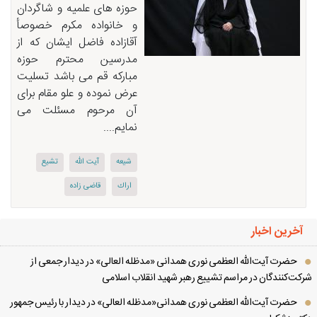
حوزه های علمیه و شاگردان
و خانواده مكرم خصوصأ
آقازاده فاضل ایشان كه از
مدرسین محترم حوزه
مباركه قم می باشد تسلیت
عرض نموده و علو مقام برای
آن مرحوم مسئلت می
نمایم....
شیعه
آیت الله
تشیع
اراك
قاضی زاده
آخرین اخبار
حضرت آیت‌الله العظمی نوری همدانی «مدظله العالی» در دیدار جمعی از
کت‌کنندگان در مراسم تشییع رهبر شهید انقلاب اسلامی
حضرت آیت‌الله العظمی نوری همدانی«مدظله العالی» در دیدار با رئیس جمهور