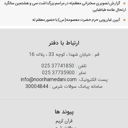
گزارش تصویری سخنرانی معظم‌له در مراسم بزرگداشت سی و هشتمین سالگرد
تحال علامه طباطبایی
آیین غبارروبی حرم حضرت معصومه(س) با حضور معظم له
ارتباط با دفتر
قم : خیابان شهدا ، كوچه 33 ، پلاك 16
تلفن :
025 37741850
نمابر :
025 37735900
پست الکترونیک:
info@noorihamedani.com
سامانه پیامک سوالات شرعی :
30004844
پیوند ها
قرآن کریم