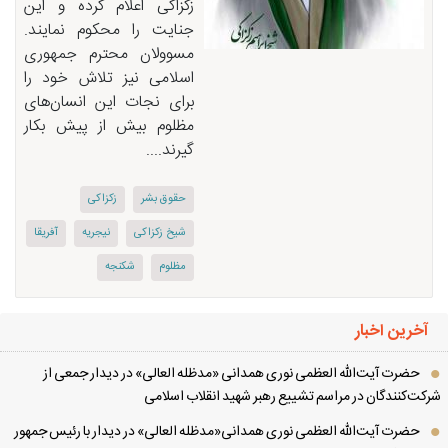
زكزاكی اعلام كرده و این
جنایت را محكوم نمایند.
مسوولان محترم جمهوری
اسلامی نیز تلاش خود را
برای نجات این انسان‌های
مظلوم بیش از پیش بكار
گیرند....
حقوق بشر
زكزاكی
شیخ زكزاكی
نیجریه
آفریقا
مظلوم
شكنجه
آخرین اخبار
حضرت آیت‌الله العظمی نوری همدانی «مدظله العالی» در دیدار جمعی از
کت‌کنندگان در مراسم تشییع رهبر شهید انقلاب اسلامی
حضرت آیت‌الله العظمی نوری همدانی«مدظله العالی» در دیدار با رئیس جمهور