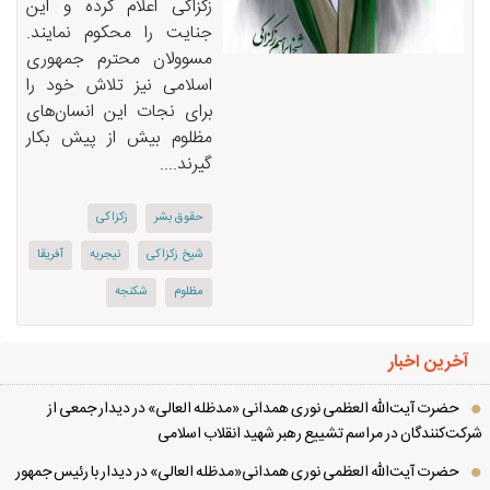
زكزاكی اعلام كرده و این
جنایت را محكوم نمایند.
مسوولان محترم جمهوری
اسلامی نیز تلاش خود را
برای نجات این انسان‌های
مظلوم بیش از پیش بكار
گیرند....
حقوق بشر
زكزاكی
شیخ زكزاكی
نیجریه
آفریقا
مظلوم
شكنجه
آخرین اخبار
حضرت آیت‌الله العظمی نوری همدانی «مدظله العالی» در دیدار جمعی از
کت‌کنندگان در مراسم تشییع رهبر شهید انقلاب اسلامی
حضرت آیت‌الله العظمی نوری همدانی«مدظله العالی» در دیدار با رئیس جمهور