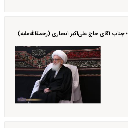
اب آقای حاج علی‌اکبر انصاری (رحمة‌الله‌علیه)