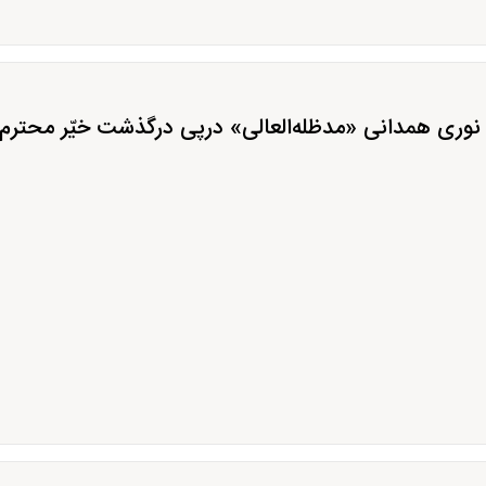
وری همدانی «مدظله‌العالی» درپی درگذشت خیّر محترم؛ جن