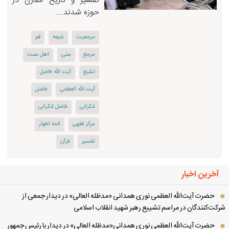
تفسیر و تاریخ مقارن در
حوزه شدند....
مرجعیت
شیعه
قم
مرجع
سنی
اهل سنت
تشیع
آیت الله فاضل
آیت الله العظمی
فاضل
لنكرانی
فاضل لنكرانی
مرکز فقهی
ائمه اطهار
تفسیر
قرآن
آخرین اخبار
حضرت آیت‌الله العظمی نوری همدانی «مدظله العالی» در دیدار جمعی از
کت‌کنندگان در مراسم تشییع رهبر شهید انقلاب اسلامی
حضرت آیت‌الله العظمی نوری همدانی«مدظله العالی» در دیدار با رئیس جمهور