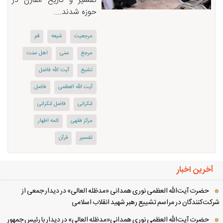
تفسیر و تاریخ مقارن در
حوزه شدند....
مرجعیت
شیعه
قم
مرجع
سنی
اهل سنت
تشیع
آیت الله فاضل
آیت الله العظمی
فاضل
لنكرانی
فاضل لنكرانی
مرکز فقهی
ائمه اطهار
تفسیر
قرآن
آخرین اخبار
حضرت آیت‌الله العظمی نوری همدانی «مدظله العالی» در دیدار جمعی از
کت‌کنندگان در مراسم تشییع رهبر شهید انقلاب اسلامی
حضرت آیت‌الله العظمی نوری همدانی«مدظله العالی» در دیدار با رئیس جمهور