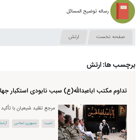
رساله توضیح المسائل
صفحه نخست
ارتش
برچسب ها: ارتش
تداوم مکتب اباعبدالله(ع) سبب نابودی استکبار جه
مرجع تقلید شیعیان با تأکید
امنیت
جمهوری اسلامی
آرام