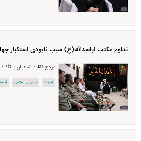
تداوم مکتب اباعبدالله(ع) سبب نابودی استکبار جه
مرجع تقلید شیعیان با تأکید
امنیت
جمهوری اسلامی
آرام