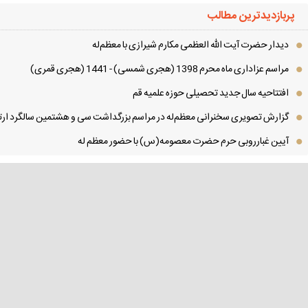
پربازدیدترین مطالب
دیدار حضرت آیت الله العظمی مكارم شیرازی با معظم‌له
مراسم عزاداری ماه محرم 1398 (هجری شمسی) - 1441 (هجری قمری)
افتتاحیه سال جدید تحصیلی حوزه علمیه قم
گزارش تصویری سخنرانی معظم‌له در مراسم بزرگداشت سی و هشتمین سالگرد ارتح
آیین غبارروبی حرم حضرت معصومه(س) با حضور معظم له