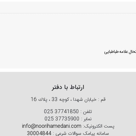
ال علامه طباطبایی
ارتباط با دفتر
قم : خیابان شهدا ، كوچه 33 ، پلاك 16
تلفن :
025 37741850
نمابر :
025 37735900
پست الکترونیک:
info@noorihamedani.com
سامانه پیامک سوالات شرعی :
30004844