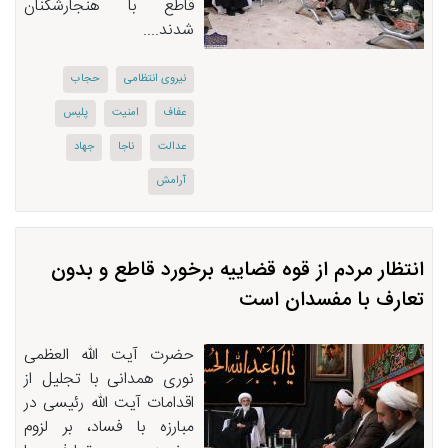
قاطع با هنجارشکنان
شدند....
نیروی انتظامی
حجاب
عفاف
امنیت
پلیس
عدالت
ناجا
جهاد
آرامش
انتظار مردم از قوه قضاییه برخورد قاطع و بدون
تعارف با مفسدان است
حضرت آیت الله العظمی
نوری همدانی با تجلیل از
اقدامات آیت الله رئیسی در
مبارزه با فساد، بر لزوم