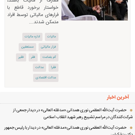
معارف از مالیات باشند،
خواستار برخورد قاطع با
فرارهای مالیاتی توسط افراد
متمکن شدند....
مالیات
اداره مالیات
فرار مالیاتی
مستعفین
کم بضاعت
فقر
فقیر
فقرا
عدالت
عدالت اقتصادی
آخرین اخبار
حضرت آیت‌الله العظمی نوری همدانی «مدظله العالی» در دیدار جمعی از
کت‌کنندگان در مراسم تشییع رهبر شهید انقلاب اسلامی
حضرت آیت‌الله العظمی نوری همدانی«مدظله العالی» در دیدار با رئیس جمهور
تر پزشکیان: