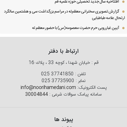
افتتاحیه سال جدید تحصیلی حوزه علمیه قم
گزارش تصویری سخنرانی معظم‌له در مراسم بزرگداشت سی و هشتمین سالگرد
تحال علامه طباطبایی
آیین غبارروبی حرم حضرت معصومه(س) با حضور معظم له
ارتباط با دفتر
قم : خیابان شهدا ، كوچه 33 ، پلاك 16
تلفن :
025 37741850
نمابر :
025 37735900
پست الکترونیک:
info@noorihamedani.com
سامانه پیامک سوالات شرعی :
30004844
پیوند ها