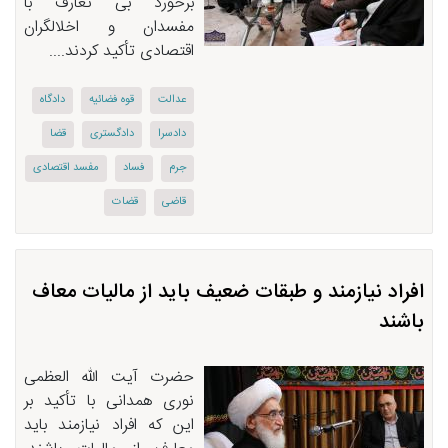
برخورد بی تعارف با
مفسدان و اخلالگران
اقتصادی تأکید کردند....
عدالت
قوه فضائیه
دادگاه
دادسرا
دادگستری
قضا
جرم
فساد
مفسد اقتصادی
قاضی
قضات
افراد نیازمند و طبقات ضعیف باید از مالیات معاف
باشند
حضرت آیت الله العظمی
نوری همدانی با تأکید بر
این که افراد نیازمند باید