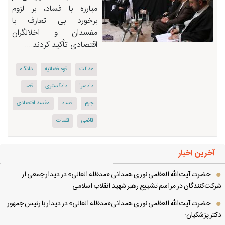
مبارزه با فساد، بر لزوم
برخورد بی تعارف با
مفسدان و اخلالگران
اقتصادی تأکید کردند....
عدالت
قوه فضائیه
دادگاه
دادسرا
دادگستری
قضا
جرم
فساد
مفسد اقتصادی
قاضی
قضات
آخرین اخبار
حضرت آیت‌الله العظمی نوری همدانی «مدظله العالی» در دیدار جمعی از
کت‌کنندگان در مراسم تشییع رهبر شهید انقلاب اسلامی
حضرت آیت‌الله العظمی نوری همدانی«مدظله العالی» در دیدار با رئیس جمهور
تر پزشکیان: