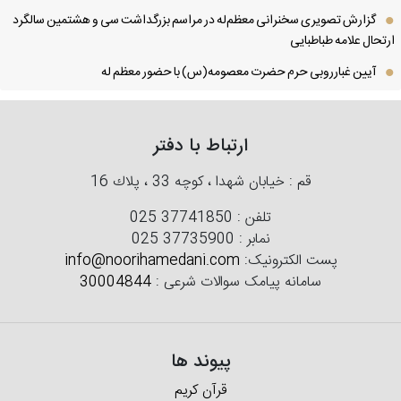
گزارش تصویری سخنرانی معظم‌له در مراسم بزرگداشت سی و هشتمین سالگرد
تحال علامه طباطبایی
آیین غبارروبی حرم حضرت معصومه(س) با حضور معظم له
ارتباط با دفتر
قم : خیابان شهدا ، كوچه 33 ، پلاك 16
تلفن :
025 37741850
نمابر :
025 37735900
پست الکترونیک:
info@noorihamedani.com
سامانه پیامک سوالات شرعی :
30004844
پیوند ها
قرآن کریم