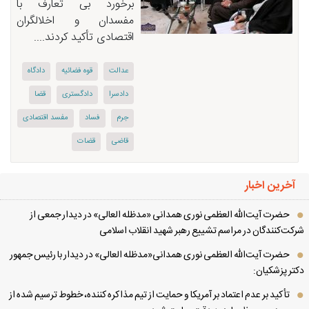
برخورد بی تعارف با
مفسدان و اخلالگران
اقتصادی تأکید کردند....
عدالت
قوه فضائیه
دادگاه
دادسرا
دادگستری
قضا
جرم
فساد
مفسد اقتصادی
قاضی
قضات
آخرین اخبار
حضرت آیت‌الله العظمی نوری همدانی «مدظله العالی» در دیدار جمعی از
کت‌کنندگان در مراسم تشییع رهبر شهید انقلاب اسلامی
حضرت آیت‌الله العظمی نوری همدانی«مدظله العالی» در دیدار با رئیس جمهور
تر پزشکیان:
تأکید بر عدم اعتماد بر آمریکا و حمایت از تیم مذاکره کننده، خطوط ترسیم شده از