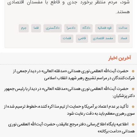
شود، مردم منتظر برخورد جدی و قاطع با مفسدان اقتصادی
هستند.
عدالت
قوه فضائیه
دادگاه
دادسرا
دادگستری
قضا
جرم
فساد
مفسد اقتصادی
قاضی
قضات
آخرین اخبار
حضرت آیت‌الله العظمی نوری همدانی «مدظله العالی» در دیدار جمعی از
کت‌کنندگان در مراسم تشییع رهبر شهید انقلاب اسلامی
حضرت آیت‌الله العظمی نوری همدانی«مدظله العالی» در دیدار با رئیس جمهور
تر پزشکیان:
تأکید بر عدم اعتماد بر آمریکا و حمایت از تیم مذاکره کننده، خطوط ترسیم شده از
ی رهبری معظم باید به دقت رعایت شود
اطلاعیه پایگاه اطلاع‌رسانی دفتر مرجع عالیقدر، حضرت آیت‌الله العظمی نوری
دانی «دامت برکاته»