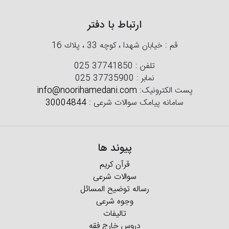
ارتباط با دفتر
قم : خیابان شهدا ، كوچه 33 ، پلاك 16
تلفن :
025 37741850
نمابر :
025 37735900
پست الکترونیک:
info@noorihamedani.com
سامانه پیامک سوالات شرعی :
30004844
پیوند ها
قرآن کریم
سوالات شرعی
رساله توضیح المسائل
وجوه شرعی
تالیفات
دروس خارج فقه