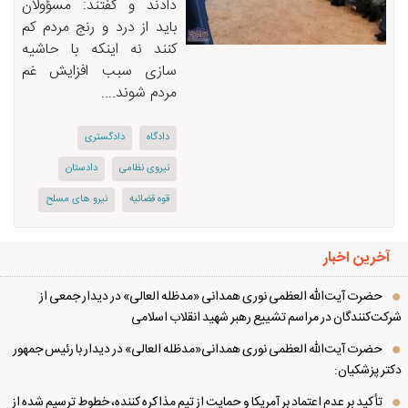
دادند و گفتند: مسؤولان
باید از درد و رنج مردم كم
كنند نه اینكه با حاشیه
سازی سبب افزایش غم
مردم شوند....
دادگاه
دادگستری
نیروی نظامی
دادستان
قوه قضائیه
نیرو های مسلح
آخرین اخبار
حضرت آیت‌الله العظمی نوری همدانی «مدظله العالی» در دیدار جمعی از
کت‌کنندگان در مراسم تشییع رهبر شهید انقلاب اسلامی
حضرت آیت‌الله العظمی نوری همدانی«مدظله العالی» در دیدار با رئیس جمهور
تر پزشکیان:
تأکید بر عدم اعتماد بر آمریکا و حمایت از تیم مذاکره کننده، خطوط ترسیم شده از