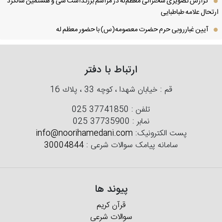
گزارش تصویری سخنرانی معظم‌له در مراسم بزرگداشت سی و هشتمین سالگرد
تحال علامه طباطبایی
آیین غبارروبی حرم حضرت معصومه(س) با حضور معظم له
ارتباط با دفتر
قم : خیابان شهدا ، كوچه 33 ، پلاك 16
تلفن :
025 37741850
نمابر :
025 37735900
پست الکترونیک:
info@noorihamedani.com
سامانه پیامک سوالات شرعی :
30004844
پیوند ها
قرآن کریم
سوالات شرعی