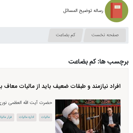
رساله توضیح المسائل
صفحه نخست
کم بضاعت
برچسب ها: کم بضاعت
افراد نیازمند و طبقات ضعیف باید از مالیات معاف ب
حضرت آیت الله العظمی نوری هم
مالیات
اداره مالیات
فرار مالیا