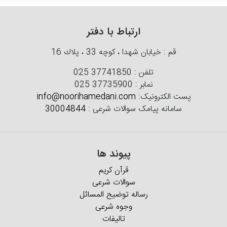
ارتباط با دفتر
قم : خیابان شهدا ، كوچه 33 ، پلاك 16
تلفن :
025 37741850
نمابر :
025 37735900
پست الکترونیک:
info@noorihamedani.com
سامانه پیامک سوالات شرعی :
30004844
پیوند ها
قرآن کریم
سوالات شرعی
رساله توضیح المسائل
وجوه شرعی
تالیفات