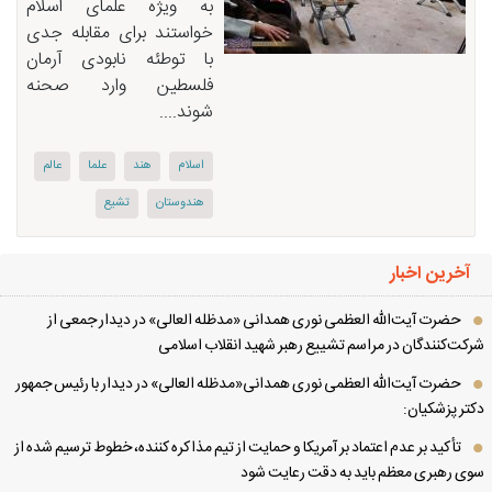
به ویژه علمای اسلام
خواستند برای مقابله جدی
با توطئه نابودی آرمان
فلسطین وارد صحنه
شوند....
اسلام
هند
علما
عالم
هندوستان
تشیع
آخرین اخبار
حضرت آیت‌الله العظمی نوری همدانی «مدظله العالی» در دیدار جمعی از
کت‌کنندگان در مراسم تشییع رهبر شهید انقلاب اسلامی
حضرت آیت‌الله العظمی نوری همدانی«مدظله العالی» در دیدار با رئیس جمهور
تر پزشکیان:
تأکید بر عدم اعتماد بر آمریکا و حمایت از تیم مذاکره کننده، خطوط ترسیم شده از
ی رهبری معظم باید به دقت رعایت شود