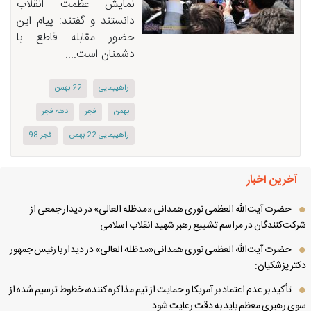
نمایش عظمت انقلاب
دانستند و گفتند: پیام این
حضور مقابله قاطع با
دشمنان است....
راهپیمایی
22 بهمن
بهمن
فجر
دهه فجر
راهپیمایی 22 بهمن
فجر 98
آخرین اخبار
حضرت آیت‌الله العظمی نوری همدانی «مدظله العالی» در دیدار جمعی از
کت‌کنندگان در مراسم تشییع رهبر شهید انقلاب اسلامی
حضرت آیت‌الله العظمی نوری همدانی«مدظله العالی» در دیدار با رئیس جمهور
تر پزشکیان:
تأکید بر عدم اعتماد بر آمریکا و حمایت از تیم مذاکره کننده، خطوط ترسیم شده از
ی رهبری معظم باید به دقت رعایت شود