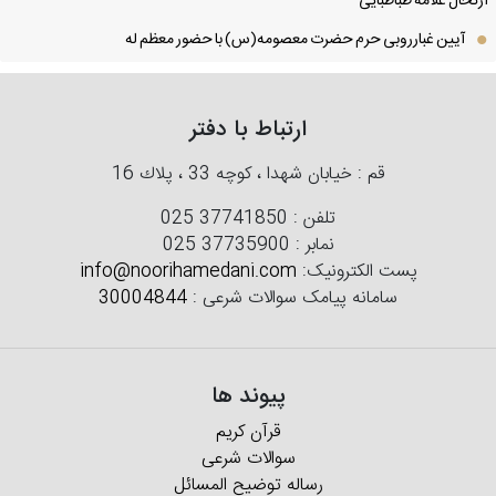
تحال علامه طباطبایی
آیین غبارروبی حرم حضرت معصومه(س) با حضور معظم له
ارتباط با دفتر
قم : خیابان شهدا ، كوچه 33 ، پلاك 16
تلفن :
025 37741850
نمابر :
025 37735900
پست الکترونیک:
info@noorihamedani.com
سامانه پیامک سوالات شرعی :
30004844
پیوند ها
قرآن کریم
سوالات شرعی
رساله توضیح المسائل