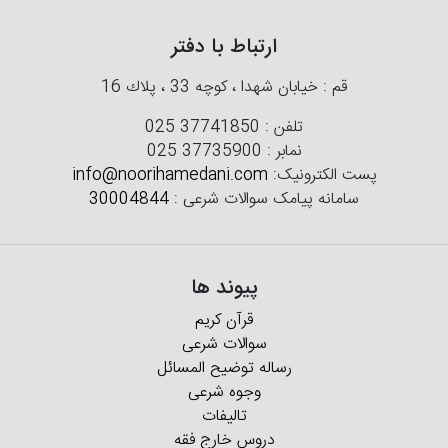
ارتباط با دفتر
قم : خیابان شهدا ، كوچه 33 ، پلاك 16
تلفن :
025 37741850
نمابر :
025 37735900
پست الکترونیک:
info@noorihamedani.com
سامانه پیامک سوالات شرعی :
30004844
پیوند ها
قرآن کریم
سوالات شرعی
رساله توضیح المسائل
وجوه شرعی
تالیفات
دروس خارج فقه