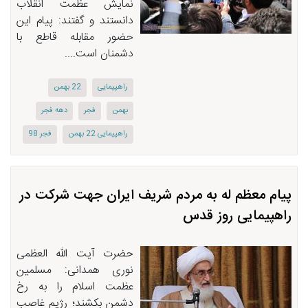
نمایش عظمت انقلاب
دانستند و گفتند: پیام این
حضور مقابله قاطع با
دشمنان است....
راهپیمایی
22 بهمن
بهمن
فجر
دهه فجر
راهپیمایی 22 بهمن
فجر 98
پیام معظم له به مردم شریف ایران جهت شركت در
راهپیمایی روز قدس
حضرت آیت الله العظمی
نوری همدانی: مسلمین
عظمت اسلام را به رخ
دشمن بکشند؛ رژیم غاصب