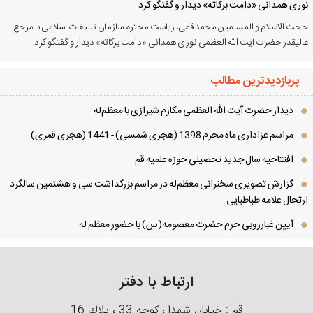
ری همدانی «دامت برکاته» دیدار و گفتگو کرد.
ت الاسلام و المسلمین محمد قمی، ریاست محترم سازمان تبلیغات اسلامی با مرجع
لیقدر حضرت آیت الله العظمی نوری همدانی «دامت برکاته» دیدار و گفتگو کرد.
پربازدیدترین مطالب
دیدار حضرت آیت الله العظمی مكارم شیرازی با معظم‌له
مراسم عزاداری ماه محرم 1398 (هجری شمسی) - 1441 (هجری قمری)
افتتاحیه سال جدید تحصیلی حوزه علمیه قم
گزارش تصویری سخنرانی معظم‌له در مراسم بزرگداشت سی و هشتمین سالگرد
تحال علامه طباطبایی
آیین غبارروبی حرم حضرت معصومه(س) با حضور معظم له
ارتباط با دفتر
قم : خیابان شهدا ، كوچه 33 ، پلاك 16