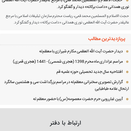
حجت الاسلام و المسلمین محمد قمی، با مرجع عالیقدر حضرت آیت الله العظمی
ری همدانی «دامت برکاته» دیدار و گفتگو کرد.
ت الاسلام و المسلمین محمد قمی، ریاست محترم سازمان تبلیغات اسلامی با مرجع
لیقدر حضرت آیت الله العظمی نوری همدانی «دامت برکاته» دیدار و گفتگو کرد.
پربازدیدترین مطالب
دیدار حضرت آیت الله العظمی مكارم شیرازی با معظم‌له
مراسم عزاداری ماه محرم 1398 (هجری شمسی) - 1441 (هجری قمری)
افتتاحیه سال جدید تحصیلی حوزه علمیه قم
گزارش تصویری سخنرانی معظم‌له در مراسم بزرگداشت سی و هشتمین سالگرد
تحال علامه طباطبایی
آیین غبارروبی حرم حضرت معصومه(س) با حضور معظم له
ارتباط با دفتر