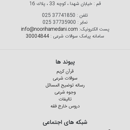
قم : خیابان شهدا ، كوچه 33 ، پلاك 16
تلفن :
025 37741850
نمابر :
025 37735900
پست الکترونیک:
info@noorihamedani.com
سامانه پیامک سوالات شرعی :
30004844
پیوند ها
قرآن کریم
سوالات شرعی
رساله توضیح المسائل
وجوه شرعی
تالیفات
دروس خارج فقه
شبکه های اجتماعی