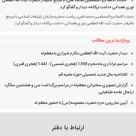
حجت الاسلام و المسلمین محمد قمی، با مرجع عالیقدر حضرت آیت الله العظمی
ری همدانی «دامت برکاته» دیدار و گفتگو کرد.
ت الاسلام و المسلمین محمد قمی، ریاست محترم سازمان تبلیغات اسلامی با مرجع
لیقدر حضرت آیت الله العظمی نوری همدانی «دامت برکاته» دیدار و گفتگو کرد.
پربازدیدترین مطالب
دیدار حضرت آیت الله العظمی مكارم شیرازی با معظم‌له
مراسم عزاداری ماه محرم 1398 (هجری شمسی) - 1441 (هجری قمری)
افتتاحیه سال جدید تحصیلی حوزه علمیه قم
گزارش تصویری سخنرانی معظم‌له در مراسم بزرگداشت سی و هشتمین سالگرد
تحال علامه طباطبایی
آیین غبارروبی حرم حضرت معصومه(س) با حضور معظم له
ارتباط با دفتر