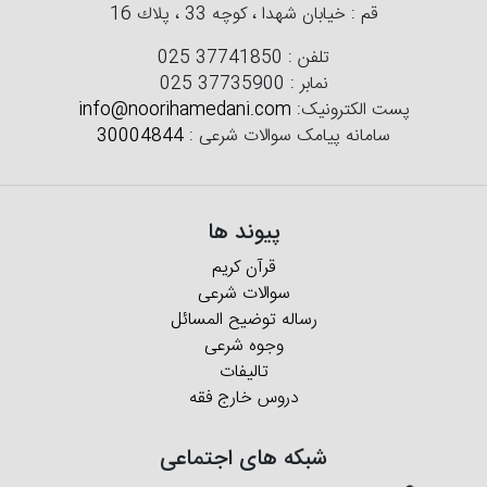
قم : خیابان شهدا ، كوچه 33 ، پلاك 16
تلفن :
025 37741850
نمابر :
025 37735900
پست الکترونیک:
info@noorihamedani.com
سامانه پیامک سوالات شرعی :
30004844
پیوند ها
قرآن کریم
سوالات شرعی
رساله توضیح المسائل
وجوه شرعی
تالیفات
دروس خارج فقه
شبکه های اجتماعی