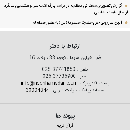
گزارش تصویری سخنرانی معظم‌له در مراسم بزرگداشت سی و هشتمین سالگرد
تحال علامه طباطبایی
آیین غبارروبی حرم حضرت معصومه(س) با حضور معظم له
ارتباط با دفتر
قم : خیابان شهدا ، كوچه 33 ، پلاك 16
تلفن :
025 37741850
نمابر :
025 37735900
پست الکترونیک:
info@noorihamedani.com
سامانه پیامک سوالات شرعی :
30004844
پیوند ها
قرآن کریم