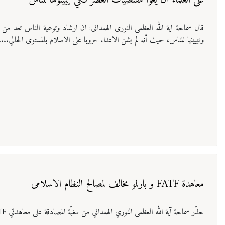
على العلماء أن يعوا مقتضيات العصر لكي يبينوها للناس
قال سماحة ایة الله العظمی النوری الهمدانی: ان ارشاد وتوعية الناس تعد من
وتبيينها للناس، حيث أنه لم يشن الاعداء حروبا على الاسلام بالمستوى الحالي....
معاهدة FATF و بارلمو مخالف لمصالح النظام الاسلامی
حذّر سماحة آية الله العظمی النوري الهمداني من مغبّة المصادقة على معاهدتي FATF وبالرمو ووصفهما بأنهما تتعارضان مع استقلال ايران وأمنها....