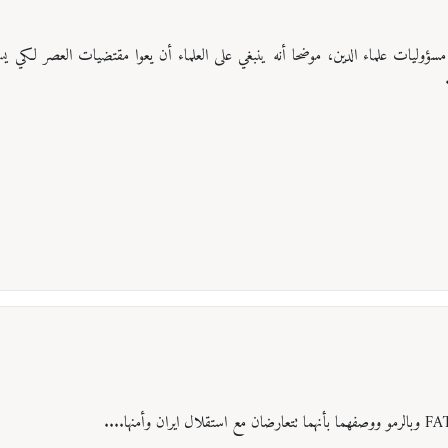
 مسؤوليات علماء الدين، موضحا أنه ينبغي على العلماء أن يعوا مقتضيات العصر لكي ي