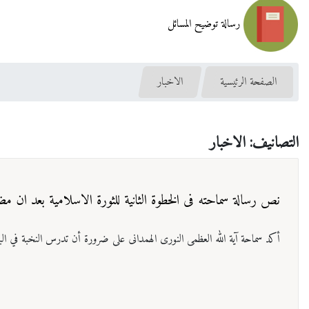
رسالة توضيح المسائل
الصفحة الرئيسية
الاخبار
التصانيف: الاخبار
نص رسالة سماحته فی الخطوة الثانیة للثورة الاسلامیة بعد ان م
أكد سماحة آية الله العظمی النوری الهمدانی على ضرورة أن تدرس النخبة في البلاد