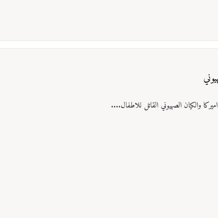
يوني
ميركا والكيان الصهيوني القاتل للاطفال....