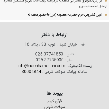
گزارش تصویری سخنرانی معظم‌له در مراسم بزرگداشت سی و هشتمین سالگرد
تحال علامه طباطبایی
آیین غبارروبی حرم حضرت معصومه(س) با حضور معظم له
ارتباط با دفتر
قم : خیابان شهدا ، كوچه 33 ، پلاك 16
تلفن :
025 37741850
نمابر :
025 37735900
پست الکترونیک:
info@noorihamedani.com
سامانه پیامک سوالات شرعی :
30004844
پیوند ها
قرآن کریم
سوالات شرعی