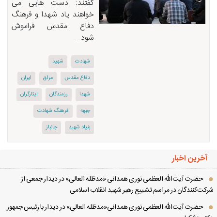
گفتند: دست هایی می
خواهند یاد شهدا و فرهنگ
دفاع مقدس فراموش
شود....
شهادت
شهید
دفاع مقدس
عراق
ایران
شهدا
رزمندگان
ایثارگران
جبهه
فرهنگ شهادت
بنیاد شهید
جانباز
آخرین اخبار
حضرت آیت‌الله العظمی نوری همدانی «مدظله العالی» در دیدار جمعی از
کت‌کنندگان در مراسم تشییع رهبر شهید انقلاب اسلامی
حضرت آیت‌الله العظمی نوری همدانی«مدظله العالی» در دیدار با رئیس جمهور