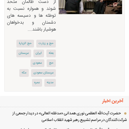
از دست ظالمان متحد
شوند و همواره نسبت به
توطئه ها و دسیسه های
دشمنان و بدخواهان
هوشیار باشند....
حج و زیارت
حج الزیارة
بعثه
ایران
عربستان
حج
سعودی
عربستان سعودی
مکه
مدینه
عمره
آخرین اخبار
حضرت آیت‌الله العظمی نوری همدانی «مدظله العالی» در دیدار جمعی از
کت‌کنندگان در مراسم تشییع رهبر شهید انقلاب اسلامی