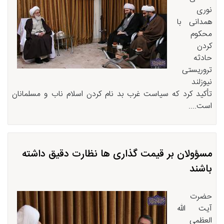
نوری
همدانی با
محکوم
کردن
حادثه
تروریستی
نیوزلند
تأکید کرد که سیاست غرب بد نام کردن اسلام ناب و مسلمانان
است....
مسؤولان بر قیمت گذاری ها نظارت دقیق داشته
باشند
حضرت
آیت الله
العظمی