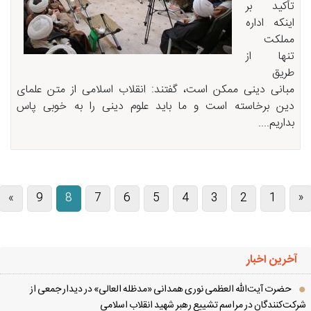
تأکید بر
اینکه اداره
مملکت
تنها از
طریق
مبانی دینی ممکن است، گفتند: انقلاب اسلامی از متن علمای
دین برخاسته است و ما باید علوم دینی را به خوبی پاس
بداریم....
»
9
8
7
6
5
4
3
2
1
آخرین اخبار
حضرت آیت‌الله العظمی نوری همدانی «مدظله العالی» در دیدار جمعی از
کت‌کنندگان در مراسم تشییع رهبر شهید انقلاب اسلامی