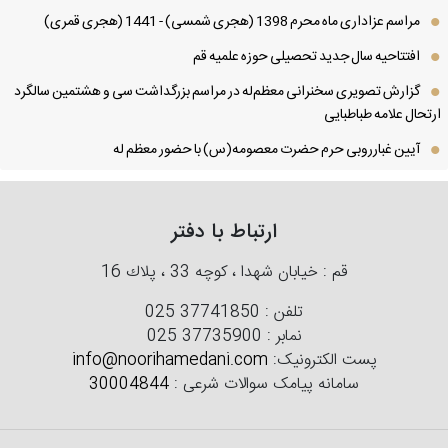
مراسم عزاداری ماه محرم 1398 (هجری شمسی) - 1441 (هجری قمری)
افتتاحیه سال جدید تحصیلی حوزه علمیه قم
گزارش تصویری سخنرانی معظم‌له در مراسم بزرگداشت سی و هشتمین سالگرد
تحال علامه طباطبایی
آیین غبارروبی حرم حضرت معصومه(س) با حضور معظم له
ارتباط با دفتر
قم : خیابان شهدا ، كوچه 33 ، پلاك 16
تلفن :
025 37741850
نمابر :
025 37735900
پست الکترونیک:
info@noorihamedani.com
سامانه پیامک سوالات شرعی :
30004844